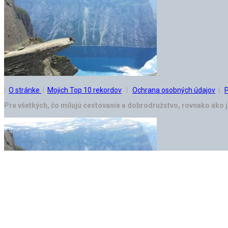
|
O stránke
|
Mojich Top 10 rekordov
|
Ochrana osobných údajov
|
P
Pre všetkých, čo milujú cestovanie a dobrodružstvo, rovnako ako ja,