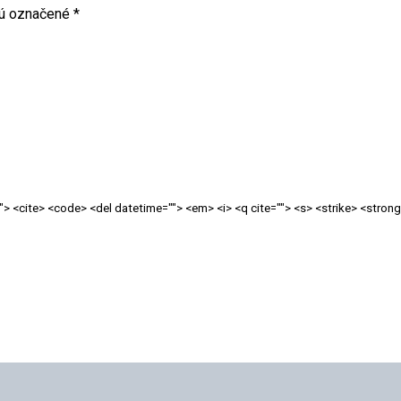
sú označené
*
=""> <cite> <code> <del datetime=""> <em> <i> <q cite=""> <s> <strike> <stron