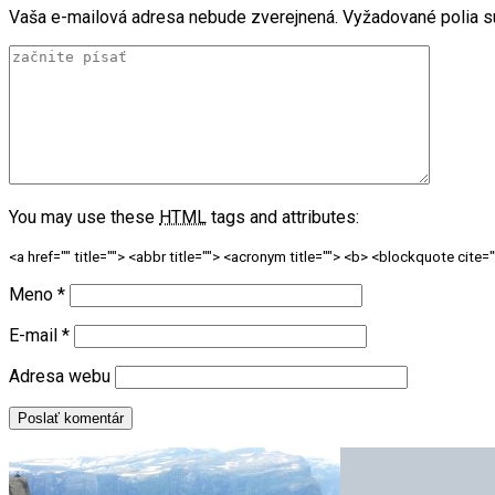
Vaša e-mailová adresa nebude zverejnená.
Vyžadované polia 
You may use these
HTML
tags and attributes:
<a href="" title=""> <abbr title=""> <acronym title=""> <b> <blockquote cite
Meno
*
E-mail
*
Adresa webu