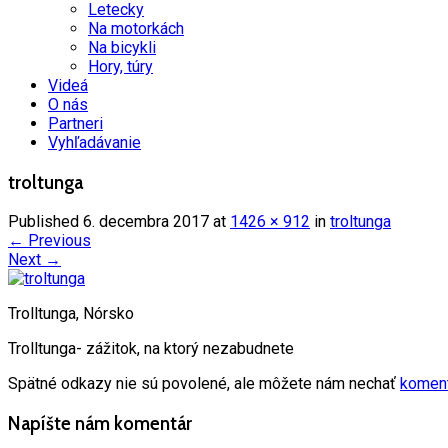
Letecky
Na motorkách
Na bicykli
Hory, túry
Videá
O nás
Partneri
Vyhľadávanie
troltunga
Published
6. decembra 2017
at
1426 × 912
in
troltunga
←
Previous
Next
→
Trolltunga, Nórsko
Trolltunga- zážitok, na ktorý nezabudnete
Spätné odkazy nie sú povolené, ale môžete nám nechať
koment
Napíšte nám komentár