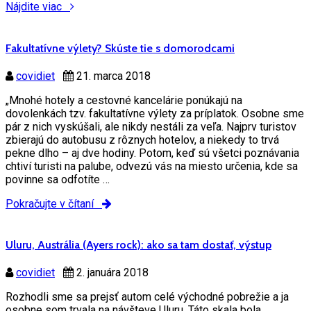
Nájdite viac
Fakultatívne výlety? Skúste tie s domorodcami
covidiet
21. marca 2018
„Mnohé hotely a cestovné kancelárie ponúkajú na
dovolenkách tzv. fakultatívne výlety za príplatok. Osobne sme
pár z nich vyskúšali, ale nikdy nestáli za veľa. Najprv turistov
zbierajú do autobusu z rôznych hotelov, a niekedy to trvá
pekne dlho – aj dve hodiny. Potom, keď sú všetci poznávania
chtiví turisti na palube, odvezú vás na miesto určenia, kde sa
povinne sa odfotíte …
Pokračujte v čítaní
Uluru, Austrália (Ayers rock): ako sa tam dostať, výstup
covidiet
2. januára 2018
Rozhodli sme sa prejsť autom celé východné pobrežie a ja
osobne som trvala na návšteve Uluru. Táto skala bola