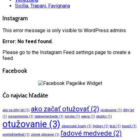
Sicília, Trapani, Favignana
Instagram
This error message is only visible to WordPress admins
Error: No feed found.
Please go to the Instagram Feed settings page to create a
feed.
Facebook
Čo najviac hľadáte
ako začať otužovať
(2)
ako na dlhý let
(1)
cestovanie
(1)
dlhý let
(1)
iceswimming
(1)
ladovemedvede
(1)
norsko
(1)
opera
(1)
otužilci
(1)
otužovanie
(3)
slovenské hrady
(1)
Sydney
(1)
test
(1)
travell
(1)
ľadové medvede
(2)
wimhofmethod
(1)
zimné plávanie
(1)