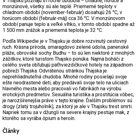
V Thajsku poznajú tri ročné obdobia – chladné, horúce a
monzúnové, všetky sú ale teplé. Priemerné teploty v
chladnom období (november-február) dosahujú 26 °C, v
horúcom období (február-máj) cca 36 °C. V monzúnovom
období panuje teplo a veľké vlhko, v tomto období spadne až
1 500 mm zrážok a priemerná teplota je 32 °C.
Podľa Wikipedie je v Thajsku je dobre rozvinutý cestovný
ruch. Krásna príroda, smaragdovo zelené údolia, panenské
pláže, obrovské sochy Budhu – to sú len niektoré z mnohých
zážitkov, ktoré turistom Thajsko ponúka. Najmä boháči z
celého sveta obľubujú päťhviezdičkové hotely na západnom
pobreží Thajska. Odvrátenou stránkou Thajska je
neprehliadnuteľná chudoba. Mnohé rodiny posielajú svoje
ešte neodrastené deti, aby predávali svoje telo na uliciach
hlavného mesta alebo pracovali vo fabrikách na výrobu
erotických predmetov. Sexuálna turistika a prostitúcia vôbec,
je narozšírenejšia práve v tejto krajine. Ďalším problémov sú
drogy (zlatý trojuholník), za ktorý je ale v Thajsku trest smrti.
Napriek tomu sa v džungli na severe krajiny pestuje mak, z
ktorého sa vyrába ópium a heroín.
Články