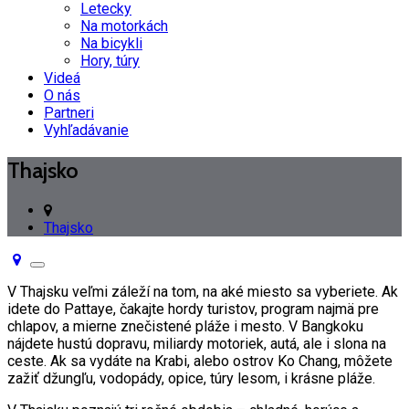
Letecky
Na motorkách
Na bicykli
Hory, túry
Videá
O nás
Partneri
Vyhľadávanie
Thajsko
Thajsko
Toggle
navigation
V Thajsku veľmi záleží na tom, na aké miesto sa vyberiete. Ak
idete do Pattaye, čakajte hordy turistov, program najmä pre
chlapov, a mierne znečistené pláže i mesto. V Bangkoku
nájdete hustú dopravu, miliardy motoriek, autá, ale i slona na
ceste. Ak sa vydáte na Krabi, alebo ostrov Ko Chang, môžete
zažiť džungľu, vodopády, opice, túry lesom, i krásne pláže.