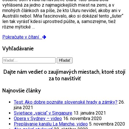
vyhlásená za jedno z najmagickejších miest na zemi, a v
mnohých článkoch sa píše, že kto Uluru nevidel, akoby ani v
Austrálii nebol. Mňa fascinovalo, ako si dokázal tento „šuter“
len tak vyrásť kdesi uprostred púšte, a, samozrejme, tiež
rôzne mýtické …
Pokračujte v čítaní
Vyhľadávanie
Dajte nám vedieť o zaujímavých miestach, ktoré stojí
za to navštíviť
Najnovšie články
Test: Ako dobre poznáte slovenské hrady a zámky?
26.
júna 2021
Svietiace „vajcia“ v Singapure
13. januára 2021
Opera v Sydney – video
16. novembra 2020
Preplávanie kanálu La Manche, video
5. novembra 2020