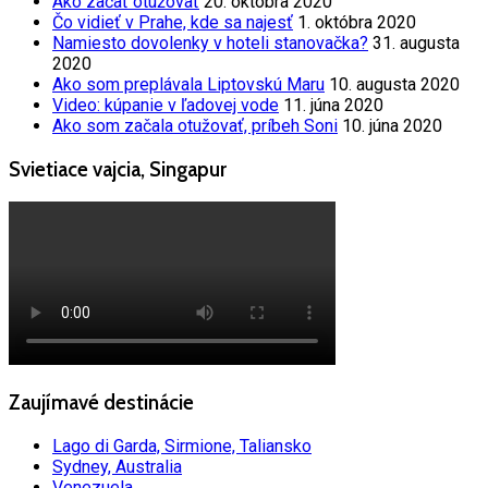
Ako začať otužovať
20. októbra 2020
Čo vidieť v Prahe, kde sa najesť
1. októbra 2020
Namiesto dovolenky v hoteli stanovačka?
31. augusta
2020
Ako som preplávala Liptovskú Maru
10. augusta 2020
Video: kúpanie v ľadovej vode
11. júna 2020
Ako som začala otužovať, príbeh Soni
10. júna 2020
Svietiace vajcia, Singapur
Zaujímavé destinácie
Lago di Garda, Sirmione, Taliansko
Sydney, Australia
Venezuela