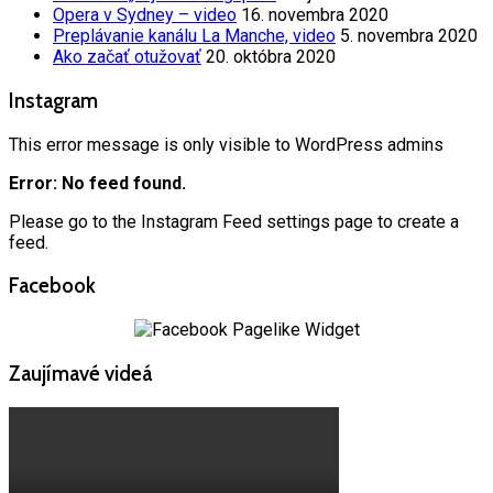
Opera v Sydney – video
16. novembra 2020
Preplávanie kanálu La Manche, video
5. novembra 2020
Ako začať otužovať
20. októbra 2020
Instagram
This error message is only visible to WordPress admins
Error: No feed found.
Please go to the Instagram Feed settings page to create a
feed.
Facebook
Zaujímavé videá