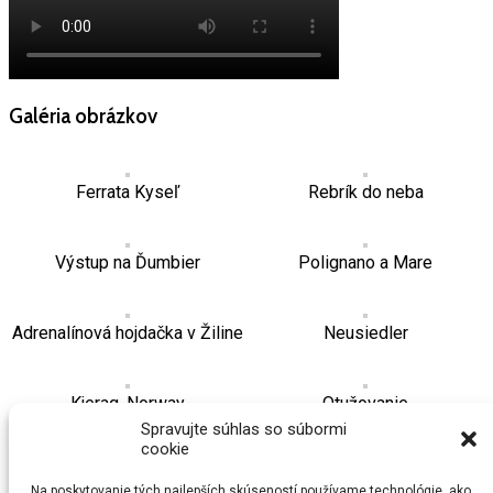
Galéria obrázkov
Ferrata Kyseľ
Rebrík do neba
Výstup na Ďumbier
Polignano a Mare
Adrenalínová hojdačka v Žiline
Neusiedler
Kjerag, Norway
Otužovanie
Spravujte súhlas so súbormi
cookie
Opera v Sydney
Na poskytovanie tých najlepších skúseností používame technológie, ako