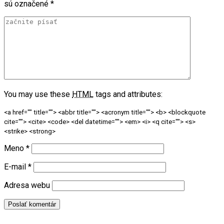
sú označené
*
You may use these
HTML
tags and attributes:
<a href="" title=""> <abbr title=""> <acronym title=""> <b> <blockquote
cite=""> <cite> <code> <del datetime=""> <em> <i> <q cite=""> <s>
<strike> <strong>
Meno
*
E-mail
*
Adresa webu