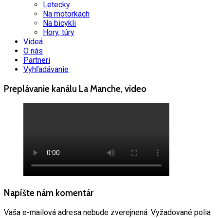
Letecky
Na motorkách
Na bicykli
Hory, túry
Videá
O nás
Partneri
Vyhľadávanie
Preplávanie kanálu La Manche, video
Napíšte nám komentár
Vaša e-mailová adresa nebude zverejnená.
Vyžadované polia