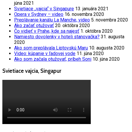
júna 2021
Svietiace „vajcia“ v Singapure
13. januára 2021
Opera v Sydney – video
16. novembra 2020
Preplávanie kanálu La Manche, video
5. novembra 2020
Ako začať otužovať
20. októbra 2020
Čo vidieť v Prahe, kde sa najesť
1. októbra 2020
Namiesto dovolenky v hoteli stanovačka?
31. augusta
2020
Ako som preplávala Liptovskú Maru
10. augusta 2020
Video: kúpanie v ľadovej vode
11. júna 2020
Ako som začala otužovať, príbeh Soni
10. júna 2020
Svietiace vajcia, Singapur