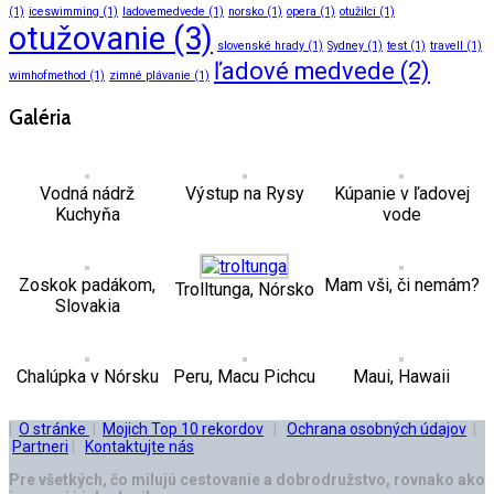
(1)
iceswimming
(1)
ladovemedvede
(1)
norsko
(1)
opera
(1)
otužilci
(1)
otužovanie
(3)
slovenské hrady
(1)
Sydney
(1)
test
(1)
travell
(1)
ľadové medvede
(2)
wimhofmethod
(1)
zimné plávanie
(1)
Galéria
Vodná nádrž
Výstup na Rysy
Kúpanie v ľadovej
Kuchyňa
vode
Zoskok padákom,
Mam vši, či nemám?
Trolltunga, Nórsko
Slovakia
Chalúpka v Nórsku
Peru, Macu Pichcu
Maui, Hawaii
|
O stránke
|
Mojich Top 10 rekordov
|
Ochrana osobných údajov
|
Partneri
|
Kontaktujte nás
Pre všetkých, čo milujú cestovanie a dobrodružstvo, rovnako ako