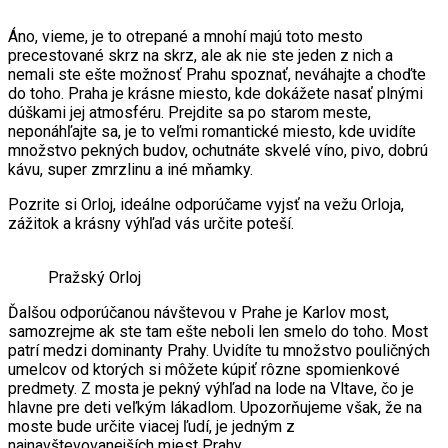
Áno, vieme, je to otrepané a mnohí majú toto mesto
precestované skrz na skrz, ale ak nie ste jeden z nich a
nemali ste ešte možnosť Prahu spoznať, neváhajte a choďte
do toho. Praha je krásne miesto, kde dokážete nasať plnými
dúškami jej atmosféru. Prejdite sa po starom meste,
neponáhľajte sa, je to veľmi romantické miesto, kde uvidíte
množstvo pekných budov, ochutnáte skvelé víno, pivo, dobrú
kávu, super zmrzlinu a iné mňamky.
Pozrite si Orloj, ideálne odporúčame vyjsť na vežu Orloja,
zážitok a krásny výhľad vás určite poteší.
Pražský Orloj
Ďalšou odporúčanou návštevou v Prahe je Karlov most,
samozrejme ak ste tam ešte neboli len smelo do toho. Most
patrí medzi dominanty Prahy. Uvidíte tu množstvo pouličných
umelcov od ktorých si môžete kúpiť rôzne spomienkové
predmety. Z mosta je pekný výhľad na lode na Vltave, čo je
hlavne pre deti veľkým lákadlom. Upozorňujeme však, že na
moste bude určite viacej ľudí, je jedným z
najnavštevovanejších miest Prahy.