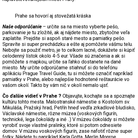
Prahe sa hovorí aj stovežatá kráska
Naše odporúčanie
– určite sa na miesto vyberte pešo,
parkovanie je tu zložité, ak aj nájdete miesto, zbytočne veľa
zaplatíte. Prejdite si aspoň staré mesto a pamiatky pešo.
Spravíte si super prechádzku a ešte aj pomôžete vášmu telu.
Nebojte sa použiť metro, je to celkom lacné, dokážete si kúpiť
celodenný lístok okolo 4-5 eur. Všade sú značenia a ak si
pomôžete s mapkou, určite sa ľahko dostanete na dané
miesto. My určite odporúčame stiahnuť si do telefónu
aplikáciu Prague Travel Guide, tu si môžete označiť napríklad
pamiatky v Prahe, alebo najlepšie hodnotené reštaurácie vo
vašom okolí. Takto by vám nič v okolí nemalo ujsť.
Čo ďalšie vidieť v Prahe ?
Objavujte, kochajte sa a spoznajte
kultúru tohto mesta. Malostranské námestie s Kostolom sv.
Mikuláša, Pražský hrad, Petřín hneď vedľa zrkadlové bludisko,
Václavské námestie, rôzne múzea (voskových figurín,
technické, lega čokolády a iné ..) V múzeu čokolády si môžete
vyrobiť svoje vlastné pralinky, ktoré si potom odnesiete
domov. V múzeu voskových figurín, zase nafotiť rôzne super
fotky. Nájdete tu napríklad Karla Gotta, Merlin Monroe,