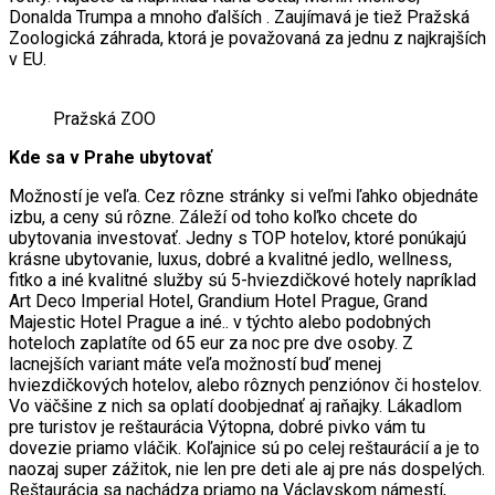
Donalda Trumpa a mnoho ďalších . Zaujímavá je tiež Pražská
Zoologická záhrada, ktorá je považovaná za jednu z najkrajších
v EU.
Pražská ZOO
Kde sa v Prahe ubytovať
Možností je veľa. Cez rôzne stránky si veľmi ľahko objednáte
izbu, a ceny sú rôzne. Záleží od toho koľko chcete do
ubytovania investovať. Jedny s TOP hotelov, ktoré ponúkajú
krásne ubytovanie, luxus, dobré a kvalitné jedlo, wellness,
fitko a iné kvalitné služby sú 5-hviezdičkové hotely napríklad
Art Deco Imperial Hotel, Grandium Hotel Prague, Grand
Majestic Hotel Prague a iné.. v týchto alebo podobných
hoteloch zaplatíte od 65 eur za noc pre dve osoby. Z
lacnejších variant máte veľa možností buď menej
hviezdičkových hotelov, alebo rôznych penziónov či hostelov.
Vo väčšine z nich sa oplatí doobjednať aj raňajky. Lákadlom
pre turistov je reštaurácia Výtopna, dobré pivko vám tu
dovezie priamo vláčik. Koľajnice sú po celej reštaurácií a je to
naozaj super zážitok, nie len pre deti ale aj pre nás dospelých.
Reštaurácia sa nachádza priamo na Václavskom námestí,