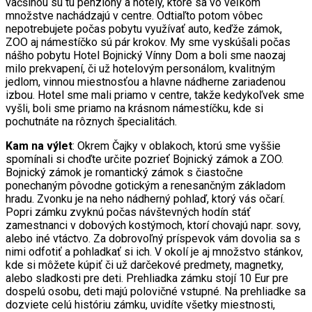
väčšinou sú tu penzióny a hotely, ktoré sa vo veľkom
množstve nachádzajú v centre. Odtiaľto potom vôbec
nepotrebujete počas pobytu využívať auto, keďže zámok,
ZOO aj námestíčko sú pár krokov. My sme vyskúšali počas
nášho pobytu Hotel Bojnický Vínny Dom a boli sme naozaj
milo prekvapení, či už hotelovým personálom, kvalitným
jedlom, vinnou miestnosťou a hlavne nádherne zariadenou
izbou. Hotel sme mali priamo v centre, takže kedykoľvek sme
vyšli, boli sme priamo na krásnom námestíčku, kde si
pochutnáte na rôznych špecialitách.
Kam na výlet
: Okrem Čajky v oblakoch, ktorú sme vyššie
spomínali si choďte určite pozrieť Bojnický zámok a ZOO.
Bojnický zámok je romantický zámok s čiastočne
ponechaným pôvodne gotickým a renesančným základom
hradu. Zvonku je na neho nádherný pohlaď, ktorý vás očarí.
Popri zámku zvyknú počas návštevných hodín stáť
zamestnanci v dobových kostýmoch, ktorí chovajú napr. sovy,
alebo iné vtáctvo. Za dobrovoľný príspevok vám dovolia sa s
nimi odfotiť a pohladkať si ich. V okolí je aj množstvo stánkov,
kde si môžete kúpiť či už darčekové predmety, magnetky,
alebo sladkosti pre deti. Prehliadka zámku stojí 10 Eur pre
dospelú osobu, deti majú polovičné vstupné. Na prehliadke sa
dozviete celú históriu zámku, uvidíte všetky miestnosti,