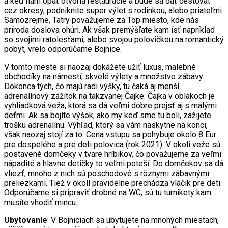
a keď nám opäť otvoria reštaurácie a bude sa dať cestovať
cez okresy, podniknite super výlet s rodinkou, alebo priateľmi.
Samozrejme, Tatry považujeme za Top miesto, kde nás
príroda doslova ohúri. Ak však premýšľate kam ísť napríklad
so svojimi ratolesťami, alebo svojou polovičkou na romantický
pobyt, vrelo odporúčame Bojnice.
V tomto meste si naozaj dokážete užiť luxus, malebné
obchodíky na námestí, skvelé výlety a množstvo zábavy.
Dokonca tých, čo majú radi výšky, tu čaká aj menší
adrenalínový zážitok na takzvanej Čajke. Čajka v oblakoch je
vyhliadková veža, ktorá sa dá veľmi dobre prejsť aj s malými
deťmi. Ak sa bojíte výšok, ako my keď sme tu boli, zažijete
trošku adrenalínu. Výhľad, ktorý sa vám naskytne na konci,
však naozaj stojí za to. Cena vstupu sa pohybuje okolo 8 Eur
pre dospelého a pre deti polovica (rok 2021). V okolí veže sú
postavené domčeky v tvare hríbikov, čo považujeme za veľmi
nápadité a hlavne detičky to veľmi poteší. Do domčekov sa dá
vliezť, mnoho z nich sú poschodové s rôznymi zábavnými
preliezkami. Tiež v okolí pravidelne prechádza vláčik pre deti.
Odporúčame si pripraviť drobné na WC, sú tu turnikety kam
musíte vhodiť mincu.
Ubytovanie
: V Bojniciach sa ubytujete na mnohých miestach,