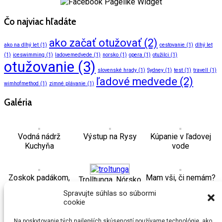
Čo najviac hľadáte
ako začať otužovať
(2)
ako na dlhý let
(1)
cestovanie
(1)
dlhý let
(1)
iceswimming
(1)
ladovemedvede
(1)
norsko
(1)
opera
(1)
otužilci
(1)
otužovanie
(3)
slovenské hrady
(1)
Sydney
(1)
test
(1)
travell
(1)
ľadové medvede
(2)
wimhofmethod
(1)
zimné plávanie
(1)
Galéria
Vodná nádrž
Výstup na Rysy
Kúpanie v ľadovej
Kuchyňa
vode
Zoskok padákom,
Mam vši, či nemám?
Trolltunga, Nórsko
Slovakia
Spravujte súhlas so súbormi
cookie
Peru, Macu Pichcu
Maui, Hawaii
Na poskytovanie tých najlepších skúseností používame technológie, ako