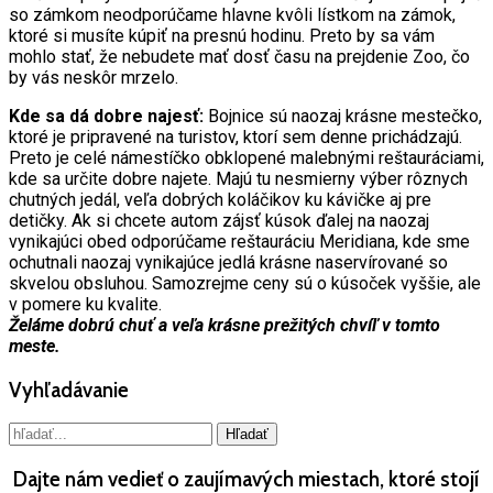
so zámkom neodporúčame hlavne kvôli lístkom na zámok,
ktoré si musíte kúpiť na presnú hodinu. Preto by sa vám
mohlo stať, že nebudete mať dosť času na prejdenie Zoo, čo
by vás neskôr mrzelo.
Kde sa dá dobre najesť:
Bojnice sú naozaj krásne mestečko,
ktoré je pripravené na turistov, ktorí sem denne prichádzajú.
Preto je celé námestíčko obklopené malebnými reštauráciami,
kde sa určite dobre najete. Majú tu nesmierny výber rôznych
chutných jedál, veľa dobrých koláčikov ku kávičke aj pre
detičky. Ak si chcete autom zájsť kúsok ďalej na naozaj
vynikajúci obed odporúčame reštauráciu Meridiana, kde sme
ochutnali naozaj vynikajúce jedlá krásne naservírované so
skvelou obsluhou. Samozrejme ceny sú o kúsoček vyššie, ale
v pomere ku kvalite.
Želáme dobrú chuť a veľa krásne prežitých chvíľ v tomto
meste.
Vyhľadávanie
Dajte nám vedieť o zaujímavých miestach, ktoré stojí