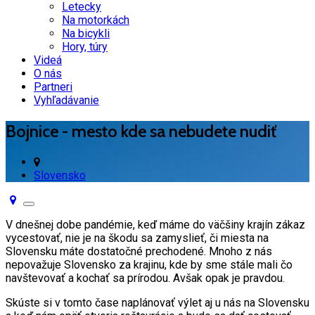
Letecky
Na motorkách
Na bicykli
Hory, túry
Videá
O nás
Partneri
Vyhľadávanie
Bojnice - mesto kde sa nebudete nudiť
Slovensko
Toggle
navigation
V dnešnej dobe pandémie, keď máme do väčšiny krajín zákaz
vycestovať, nie je na škodu sa zamyslieť, či miesta na
Slovensku máte dostatočné prechodené. Mnoho z nás
nepovažuje Slovensko za krajinu, kde by sme stále mali čo
navštevovať a kochať sa prírodou. Avšak opak je pravdou.
Skúste si v tomto čase naplánovať výlet aj u nás na Slovensku