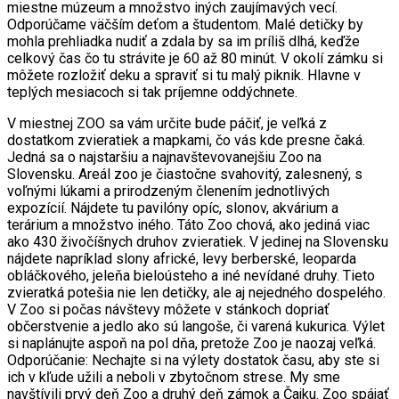
miestne múzeum a množstvo iných zaujímavých vecí.
Odporúčame väčším deťom a študentom. Malé detičky by
mohla prehliadka nudiť a zdala by sa im príliš dlhá, keďže
celkový čas čo tu strávite je 60 až 80 minút. V okolí zámku si
môžete rozložiť deku a spraviť si tu malý piknik. Hlavne v
teplých mesiacoch si tak príjemne oddýchnete.
V miestnej ZOO sa vám určite bude páčiť, je veľká z
dostatkom zvieratiek a mapkami, čo vás kde presne čaká.
Jedná sa o najstaršiu a najnavštevovanejšiu Zoo na
Slovensku. Areál zoo je čiastočne svahovitý, zalesnený, s
voľnými lúkami a prirodzeným členením jednotlivých
expozícií. Nájdete tu pavilóny opíc, slonov, akvárium a
terárium a množstvo iného. Táto Zoo chová, ako jediná viac
ako 430 živočíšnych druhov zvieratiek. V jedinej na Slovensku
nájdete napríklad slony africké, levy berberské, leoparda
obláčkového, jeleňa bieloústeho a iné nevídané druhy. Tieto
zvieratká potešia nie len detičky, ale aj nejedného dospelého.
V Zoo si počas návštevy môžete v stánkoch dopriať
občerstvenie a jedlo ako sú langoše, či varená kukurica. Výlet
si naplánujte aspoň na pol dňa, pretože Zoo je naozaj veľká.
Odporúčanie: Nechajte si na výlety dostatok času, aby ste si
ich v kľude užili a neboli v zbytočnom strese. My sme
navštívili prvý deň Zoo a druhý deň zámok a Čajku. Zoo spájať