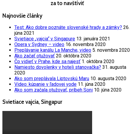
za to navštíviť
Najnovšie články
Test: Ako dobre poznáte slovenské hrady a zámky?
26.
júna 2021
Svietiace „vajcia“ v Singapure
13. januára 2021
Opera v Sydney – video
16. novembra 2020
Preplávanie kanálu La Manche, video
5. novembra 2020
Ako začať otužovať
20. októbra 2020
Čo vidieť v Prahe, kde sa najesť
1. októbra 2020
Namiesto dovolenky v hoteli stanovačka?
31. augusta
2020
Ako som preplávala Liptovskú Maru
10. augusta 2020
Video: kúpanie v ľadovej vode
11. júna 2020
Ako som začala otužovať, príbeh Soni
10. júna 2020
Svietiace vajcia, Singapur