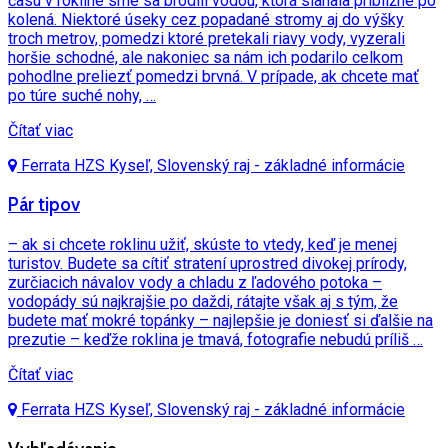
času v rokline sme sa brodili vodou, ktorá siahala približne po
kolená. Niektoré úseky cez popadané stromy aj do výšky
troch metrov, pomedzi ktoré pretekali riavy vody, vyzerali
horšie schodné, ale nakoniec sa nám ich podarilo celkom
pohodlne preliezť pomedzi brvná. V prípade, ak chcete mať
po túre suché nohy, …
Čítať viac
Ferrata HZS Kyseľ, Slovenský raj - základné informácie
Pár tipov
– ak si chcete roklinu užiť, skúste to vtedy, keď je menej
turistov. Budete sa cítiť stratení uprostred divokej prírody,
zurčiacich návalov vody a chladu z ľadového potoka –
vodopády sú najkrajšie po daždi, rátajte však aj s tým, že
budete mať mokré topánky – najlepšie je doniesť si ďalšie na
prezutie – keďže roklina je tmavá, fotografie nebudú príliš …
Čítať viac
Ferrata HZS Kyseľ, Slovenský raj - základné informácie