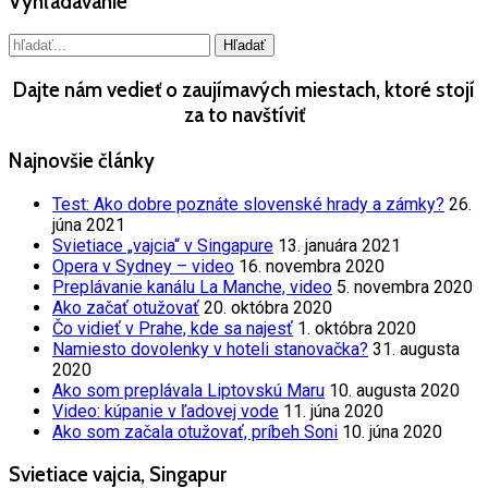
Vyhľadávanie
Dajte nám vedieť o zaujímavých miestach, ktoré stojí
za to navštíviť
Najnovšie články
Test: Ako dobre poznáte slovenské hrady a zámky?
26.
júna 2021
Svietiace „vajcia“ v Singapure
13. januára 2021
Opera v Sydney – video
16. novembra 2020
Preplávanie kanálu La Manche, video
5. novembra 2020
Ako začať otužovať
20. októbra 2020
Čo vidieť v Prahe, kde sa najesť
1. októbra 2020
Namiesto dovolenky v hoteli stanovačka?
31. augusta
2020
Ako som preplávala Liptovskú Maru
10. augusta 2020
Video: kúpanie v ľadovej vode
11. júna 2020
Ako som začala otužovať, príbeh Soni
10. júna 2020
Svietiace vajcia, Singapur