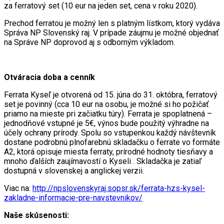
za ferratový set (10 eur na jeden set, cena v roku 2020).
Prechod ferratou je možný len s platným lístkom, ktorý vydáva
Správa NP Slovenský raj. V prípade záujmu je možné objednať
na Správe NP doprovod aj s odborným výkladom.
Otváracia doba a cenník
Ferrata Kyseľ je otvorená od 15. júna do 31. októbra, ferratový
set je povinný (cca 10 eur na osobu, je možné si ho požičať
priamo na mieste pri začiatku túry). Ferrata je spoplatnená –
jednodňové vstupné je 5€, výnos bude použitý výhradne na
účely ochrany prírody. Spolu so vstupenkou každý návštevník
dostane podrobnú plnofarebnú skladačku o ferrate vo formáte
A2, ktorá opisuje miesta ferraty, prírodné hodnoty tiesňavy a
mnoho ďalších zaujímavostí o Kyseli . Skladačka je zatiaľ
dostupná v slovenskej a anglickej verzii.
Viac na:
http://npslovenskyraj.sopsr.sk/ferrata-hzs-kysel-
zakladne-informacie-pre-navstevnikov/
Naše skúsenosti: