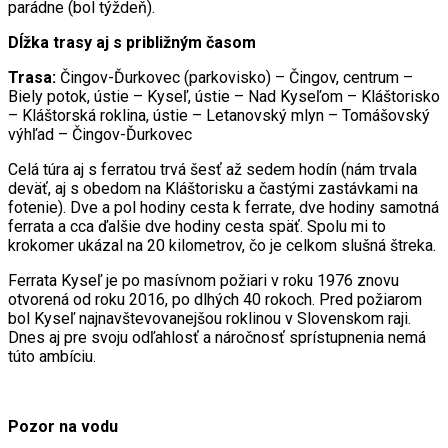
parádne (bol týždeň).
Dĺžka trasy aj s približným časom
Trasa:
Čingov-Ďurkovec (parkovisko) – Čingov, centrum –
Biely potok, ústie – Kyseľ, ústie – Nad Kyseľom – Kláštorisko
– Kláštorská roklina, ústie – Letanovský mlyn – Tomášovský
výhľad – Čingov-Ďurkovec
Celá túra aj s ferratou trvá šesť až sedem hodín (nám trvala
deväť, aj s obedom na Kláštorisku a častými zastávkami na
fotenie). Dve a pol hodiny cesta k ferrate, dve hodiny samotná
ferrata a cca ďalšie dve hodiny cesta späť. Spolu mi to
krokomer ukázal na 20 kilometrov, čo je celkom slušná štreka.
Ferrata Kyseľ je po masívnom požiari v roku 1976 znovu
otvorená od roku 2016, po dlhých 40 rokoch. Pred požiarom
bol Kyseľ najnavštevovanejšou roklinou v Slovenskom raji.
Dnes aj pre svoju odľahlosť a náročnosť sprístupnenia nemá
túto ambíciu.
Pozor na vodu