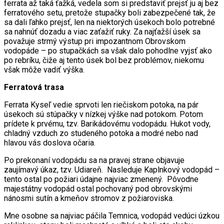
ferrata až taká ťažká, vedela som si predstaviť prejsť ju aj bez
ferratového setu, pretože stupačky boli zabezpečené tak, že
sa dali ľahko prejsť, len na niektorých úsekoch bolo potrebné
sa nahnúť dozadu a viac zaťažiť ruky. Za najťažší úsek sa
považuje strmý výstup pri impozantnom Obrovskom
vodopáde – po stupačkách sa však dalo pohodlne vyjsť ako
po rebríku, čiže aj tento úsek bol bez problémov, niekomu
však môže vadiť výška.
Ferratová trasa
Ferrata Kyseľ vedie sprvoti len riečiskom potoka, na pár
úsekoch sú stúpačky v nízkej výške nad potokom. Potom
prídete k prvému, tzv. Barikádovému vodopádu. Hukot vody,
chladný vzduch zo studeného potoka a modré nebo nad
hlavou vás doslova očaria.
Po prekonaní vodopádu sa na pravej strane objavuje
zaujímavý úkaz, tzv. Udiareň. Nasleduje Kaplnkový vodopád –
tento ostal po požiari údajne najviac zmenený. Pôvodne
majestátny vodopád ostal pochovaný pod obrovskými
nánosmi sutín a kmeňov stromov z požiaroviska.
Mne osobne sa najviac páčila Temnica, vodopád vedúci úzkou