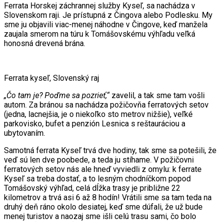
Ferrata Horskej záchrannej služby Kyseľ, sa nachádza v
Slovenskom raji. Je prístupná z Čingova alebo Podlesku. My
sme ju objavili viac-menej náhodne v Čingove, keď manžela
zaujala smerom na túru k Tomášovskému výhľadu veľká
honosná drevená brána.
Ferrata kyseľ, Slovenský raj
„Čo tam je? Poďme sa pozrieť,“
zavelil, a tak sme tam vošli
autom. Za bránou sa nachádza požičovňa ferratových setov
(jedna, lacnejšia, je o niekoľko sto metrov nižšie), veľké
parkovisko, bufet a penzión Lesnica s reštauráciou a
ubytovaním.
Samotná ferrata Kyseľ trvá dve hodiny, tak sme sa potešili, že
veď sú len dve poobede, a teda ju stíhame. V požičovni
ferratových setov nás ale hneď vyviedli z omylu: k ferrate
Kyseľ sa treba dostať, a to lesným chodníčkom popod
Tomášovský výhľad, celá dĺžka trasy je približne 22
kilometrov a trvá asi 6 až 8 hodín! Vrátili sme sa tam teda na
druhý deň ráno okolo desiatej, keď sme dúfali, že už bude
menej turistov a naozaj sme išli celú trasu sami, čo bolo