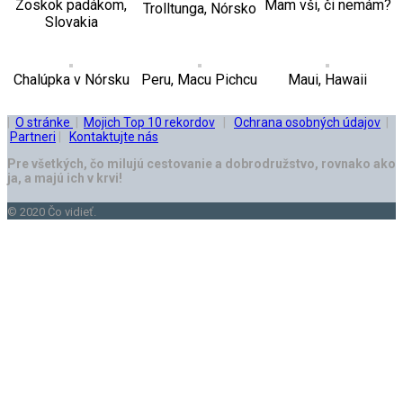
Zoskok padákom,
Mam vši, či nemám?
Trolltunga, Nórsko
Slovakia
Chalúpka v Nórsku
Peru, Macu Pichcu
Maui, Hawaii
|
O stránke
|
Mojich Top 10 rekordov
|
Ochrana osobných údajov
|
Partneri
|
Kontaktujte nás
Pre všetkých, čo milujú cestovanie a dobrodružstvo, rovnako ako
ja, a majú ich v krvi!
© 2020 Čo vidieť.