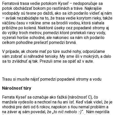
Ferratová trasa vedie potokom Kyseľ – nedoporučuje sa
potok obchádzať bokom po rastlinách a tráve. Najkrajšie
vodopády sú tesne po daždi, ako sa ich podarilo vidieť aj nám
– avšak nezabúdajte na to, že trasa vedie korytom rieky, takže
väčšinu času v rokline sme sa brodili vodou, ktorá siahala
približne po kolená. Niektoré úseky cez popadané stromy aj
do výšky troch metrov, pomedzi ktoré pretekali riavy vody,
vyzerali horšie schodné, ale nakoniec sa nám ich podarilo
celkom pohodlne preliezť pomedzi brvná.
V prípade, ak chcete mať po túre suché nohy, odporúčame
vám zobrať si náhradné tenisky. My sme šli v mokrých, a dalo
sa to zvládnuť aj tak. Prezuli sme sa opäť až v aute.
Trasu si musíte nájsť pomedzi popadané stromy a vodu
Náročnosť túry
Ferrata Kyseľ sa označuje ako ťažká (náročnosť C), čo
manžela vydesilo a nechcel na ňu ani ísť. Keď však videl, že je
vhodná pre deti od 6 rokov, napokon s ňou nemal problém a
na záver aj sám povedal, že
„to nič nebolo :-)“.
Nám neprišla