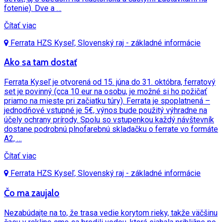
fotenie). Dve a …
Čítať viac
Ferrata HZS Kyseľ, Slovenský raj - základné informácie
Ako sa tam dostať
Ferrata Kyseľ je otvorená od 15. júna do 31. októbra, ferratový
set je povinný (cca 10 eur na osobu, je možné si ho požičať
priamo na mieste pri začiatku túry). Ferrata je spoplatnená –
jednodňové vstupné je 5€, výnos bude použitý výhradne na
účely ochrany prírody. Spolu so vstupenkou každý návštevník
dostane podrobnú plnofarebnú skladačku o ferrate vo formáte
A2, …
Čítať viac
Ferrata HZS Kyseľ, Slovenský raj - základné informácie
Čo ma zaujalo
Nezabúdajte na to, že trasa vedie korytom rieky, takže väčšinu