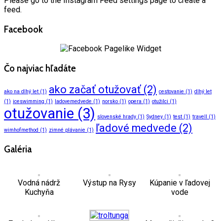
Please go to the Instagram Feed settings page to create a
feed.
Facebook
Čo najviac hľadáte
ako začať otužovať
(2)
ako na dlhý let
(1)
cestovanie
(1)
dlhý let
(1)
iceswimming
(1)
ladovemedvede
(1)
norsko
(1)
opera
(1)
otužilci
(1)
otužovanie
(3)
slovenské hrady
(1)
Sydney
(1)
test
(1)
travell
(1)
ľadové medvede
(2)
wimhofmethod
(1)
zimné plávanie
(1)
Galéria
Vodná nádrž
Výstup na Rysy
Kúpanie v ľadovej
Kuchyňa
vode