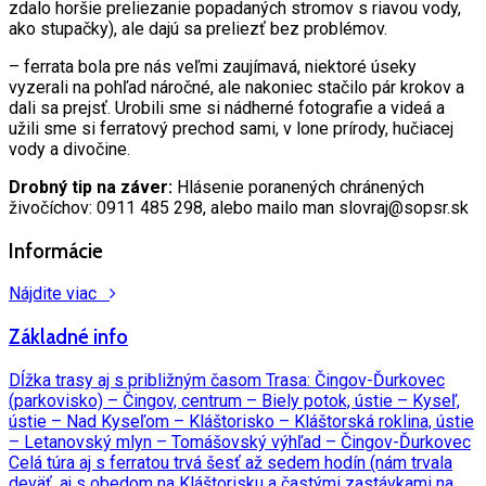
zdalo horšie preliezanie popadaných stromov s riavou vody,
ako stupačky), ale dajú sa preliezť bez problémov.
– ferrata bola pre nás veľmi zaujímavá, niektoré úseky
vyzerali na pohľad náročné, ale nakoniec stačilo pár krokov a
dali sa prejsť. Urobili sme si nádherné fotografie a videá a
užili sme si ferratový prechod sami, v lone prírody, hučiacej
vody a divočine.
Drobný tip na záver:
Hlásenie poranených chránených
živočíchov: 0911 485 298, alebo mailo man slovraj@sopsr.sk
Informácie
Nájdite viac
Základné info
Dĺžka trasy aj s približným časom Trasa: Čingov-Ďurkovec
(parkovisko) – Čingov, centrum – Biely potok, ústie – Kyseľ,
ústie – Nad Kyseľom – Kláštorisko – Kláštorská roklina, ústie
– Letanovský mlyn – Tomášovský výhľad – Čingov-Ďurkovec
Celá túra aj s ferratou trvá šesť až sedem hodín (nám trvala
deväť, aj s obedom na Kláštorisku a častými zastávkami na