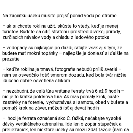
Na začiatku úseku musíte prejsť ponad vodu po strome
– ak si chcete roklinu užiť, skúste to vtedy, keď je menej
turistov. Budete sa cítiť stratení uprostred divokej prírody,
zurčiacich návalov vody a chladu z ľadového potoka
– vodopády sú najkrajšie po daždi, rátajte však aj s tým, že
budete mať mokré topánky – najlepšie je doniesť si ďalšie na
prezutie
– keďže roklina je tmavá, fotografie nebudú príliš svetlé –
nám sa osvedčilo fotiť smerom dozadu, keď bola tvár nižšie
idúceho dobre osvetlená slnkom
– nezabudni, že celá túra vrátane ferraty trvá 6 až 9 hodín –
nie je to krátka poldňová túra, Ak máš pomalý krok, časté
zastávky na fotenie, vychutnávaš si samotu, obed v bufete a
pomalý krok na záver, môžeš ísť aj deväť hodín
– hoci je ferrata označená ako C, ťažká, nečakajte vysoké
dávky vertikálneho adrenalínu. Ide len o zopár stupačiek a
preliezačiek, len niektoré úseky sa môžu zdať ťažšie (nám sa