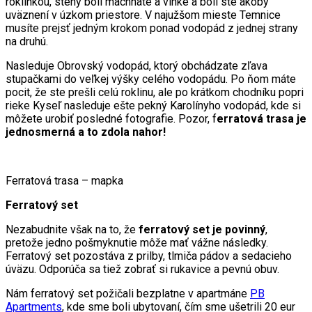
roklinkou, steny boli machnaté a vlhké a boli ste akoby
uväznení v úzkom priestore. V najužšom mieste Temnice
musíte prejsť jedným krokom ponad vodopád z jednej strany
na druhú.
Nasleduje Obrovský vodopád, ktorý obchádzate zľava
stupačkami do veľkej výšky celého vodopádu. Po ňom máte
pocit, že ste prešli celú roklinu, ale po krátkom chodníku popri
rieke Kyseľ nasleduje ešte pekný Karolínyho vodopád, kde si
môžete urobiť posledné fotografie. Pozor, f
erratová trasa je
jednosmerná a to zdola nahor!
Ferratová trasa – mapka
Ferratový set
Nezabudnite však na to, že
ferratový set
je povinný
,
pretože jedno pošmyknutie môže mať vážne následky.
Ferratový set pozostáva z prilby, tlmiča pádov a sedacieho
úväzu. Odporúča sa tiež zobrať si rukavice a pevnú obuv.
Nám ferratový set požičali bezplatne v apartmáne
PB
Apartments
, kde sme boli ubytovaní, čím sme ušetrili 20 eur