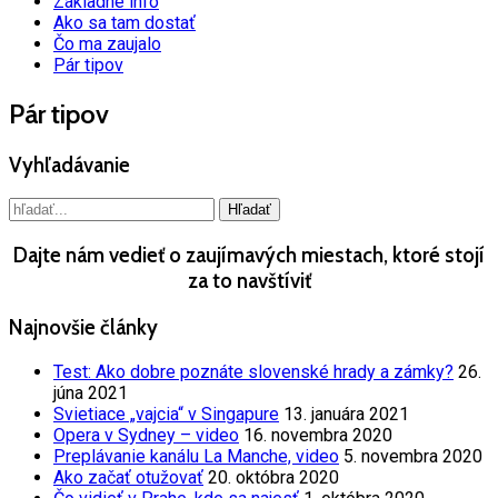
Základné info
Ako sa tam dostať
Čo ma zaujalo
Pár tipov
Pár tipov
Vyhľadávanie
Dajte nám vedieť o zaujímavých miestach, ktoré stojí
za to navštíviť
Najnovšie články
Test: Ako dobre poznáte slovenské hrady a zámky?
26.
júna 2021
Svietiace „vajcia“ v Singapure
13. januára 2021
Opera v Sydney – video
16. novembra 2020
Preplávanie kanálu La Manche, video
5. novembra 2020
Ako začať otužovať
20. októbra 2020