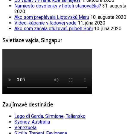
Čo vidieť v Prahe, kde sa najesť
1. októbra 2020
Namiesto dovolenky v hoteli stanovačka?
31. augusta
2020
Ako som preplávala Liptovskú Maru
10. augusta 2020
Video: kúpanie v ľadovej vode
11. júna 2020
Ako som začala otužovať, príbeh Soni
10. júna 2020
Svietiace vajcia, Singapur
Zaujímavé destinácie
Lago di Garda, Sirmione, Taliansko
Sydney, Australia
Venezuela
Sicília, Trapani, Favignana