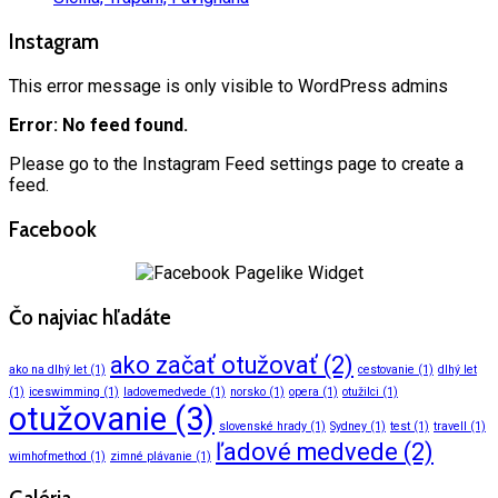
Instagram
This error message is only visible to WordPress admins
Error: No feed found.
Please go to the Instagram Feed settings page to create a
feed.
Facebook
Čo najviac hľadáte
ako začať otužovať
(2)
ako na dlhý let
(1)
cestovanie
(1)
dlhý let
(1)
iceswimming
(1)
ladovemedvede
(1)
norsko
(1)
opera
(1)
otužilci
(1)
otužovanie
(3)
slovenské hrady
(1)
Sydney
(1)
test
(1)
travell
(1)
ľadové medvede
(2)
wimhofmethod
(1)
zimné plávanie
(1)