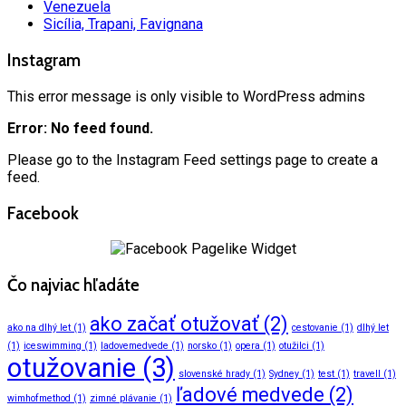
Venezuela
Sicília, Trapani, Favignana
Instagram
This error message is only visible to WordPress admins
Error: No feed found.
Please go to the Instagram Feed settings page to create a
feed.
Facebook
Čo najviac hľadáte
ako začať otužovať
(2)
ako na dlhý let
(1)
cestovanie
(1)
dlhý let
(1)
iceswimming
(1)
ladovemedvede
(1)
norsko
(1)
opera
(1)
otužilci
(1)
otužovanie
(3)
slovenské hrady
(1)
Sydney
(1)
test
(1)
travell
(1)
ľadové medvede
(2)
wimhofmethod
(1)
zimné plávanie
(1)