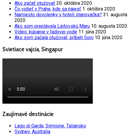
Ako začať otužovať
20. októbra 2020
Čo vidieť v Prahe, kde sa najesť
1. októbra 2020
Namiesto dovolenky v hoteli stanovačka?
31. augusta
2020
Ako som preplávala Liptovskú Maru
10. augusta 2020
Video: kúpanie v ľadovej vode
11. júna 2020
Ako som začala otužovať, príbeh Soni
10. júna 2020
Svietiace vajcia, Singapur
Zaujímavé destinácie
Lago di Garda, Sirmione, Taliansko
Sydney, Australia